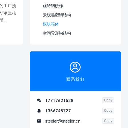
的工厂预
旋转钢楼梯
“承重核
景观雕塑钢结构
..
模块箱体
空间异形钢结构

联系我们

17717621528
Copy

1356745727
Copy

steeler@steeler.cn
Copy