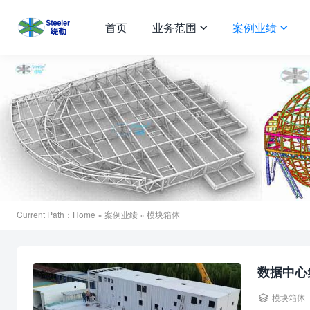
首页
业务范围
案例业绩


Current Path：
Home
»
案例业绩
» 模块箱体
数据中心

模块箱体