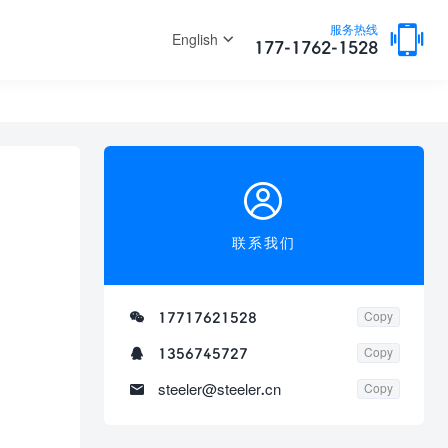

服务热线
English
177-1762-1528

联系我们

17717621528
Copy

1356745727
Copy

steeler@steeler.cn
Copy