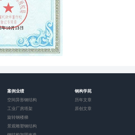
案例业绩
钢构学苑
空间异形钢结构
历年文章
工业厂房塔架
原创文章
旋转钢楼梯
景观雕塑钢结构
钢结构加固改造